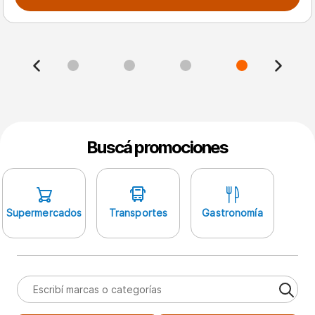
0
1
2
3
Buscá promociones
Supermercados
Transportes
Gastronomía
Ind