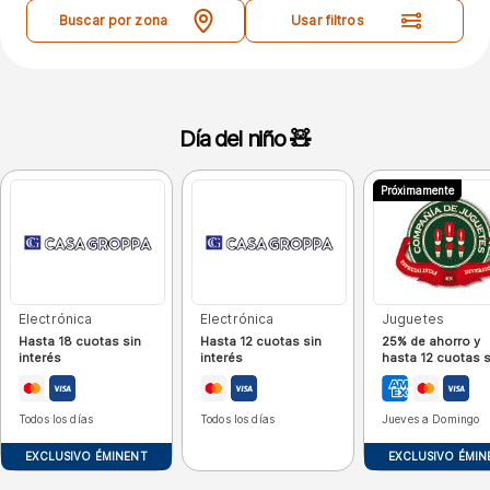
Buscar por zona
Usar filtros
Día del niño 🧸
Próximamente
Electrónica
Electrónica
Juguetes
Hasta 18 cuotas sin
Hasta 12 cuotas sin
25% de ahorro y
interés
interés
hasta 12 cuotas s
interés
Todos los días
Todos los días
Jueves a Domingo
EXCLUSIVO ÉMINENT
EXCLUSIVO ÉMIN